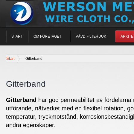
START
OM FÖRETAGET
VÄVD FILTERDUK
ARKITE
Start
Gitterband
Gitterband
Gitterband
har god permeabilitet av fördelarna 
utförande, nätverket med en flexibel rotation, god
temperatur, tryckmotstånd, korrosionsbeständigh
andra egenskaper.