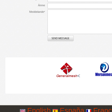
Ämne
Meddelande
*
<
English
España
Franç