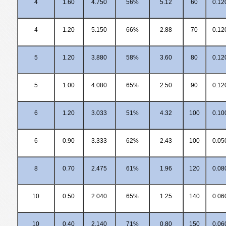
4
1.60
4.750
56%
5.12
60
0.12
4
1.20
5.150
66%
2.88
70
0.12
5
1.20
3.880
58%
3.60
80
0.12
5
1.00
4.080
65%
2.50
90
0.12
6
1.20
3.033
51%
4.32
100
0.10
6
0.90
3.333
62%
2.43
100
0.05
8
0.70
2.475
61%
1.96
120
0.08
10
0.50
2.040
65%
1.25
140
0.06
10
0.40
2.140
71%
0.80
150
0.06