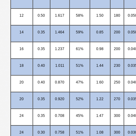
12
0.50
1.617
58%
1.50
180
0.05
14
0.35
1.464
59%
0.85
200
0.05
16
0.35
1.237
61%
0.98
200
0.04
18
0.40
1.011
51%
1.44
230
0.03
20
0.40
0.870
47%
1.60
250
0.04
20
0.35
0.920
52%
1.22
270
0.03
24
0.35
0.708
45%
1.47
300
0.04
24
0.30
0.758
51%
1.08
300
0.03