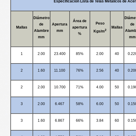
Especificación Lista de Telas Metálicos de Acer
Diámetro
Diáme
Área de
Peso
de
Apertura
de
Mallas
apertura
Mallas
2
Alambre
mm
Alamb
Kgs/m
%
mm
mm
1
2.00
23.400
85%
2.00
40
0.22
2
1.60
11.100
76%
2.56
40
0.20
2
2.00
10.700
71%
4.00
50
0.19
3
2.00
6.467
58%
6.00
50
0.15
3
1.60
6.867
66%
3.84
60
0.15