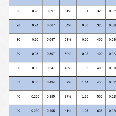
26
0.28
0.697
51%
1.01
325
0.03
28
0.24
0.667
54%
0.80
325
0.02
30
0.20
0.647
58%
0.60
400
0.03
30
0.25
0.597
50%
0.93
400
0.02
30
0.30
0.547
42%
1.35
400
0.01
32
0.30
0.494
39%
1.44
450
0.02
40
0.250
0.385
37%
1.25
500
0.02
40
0.230
0.405
41%
1.05
635
0.02