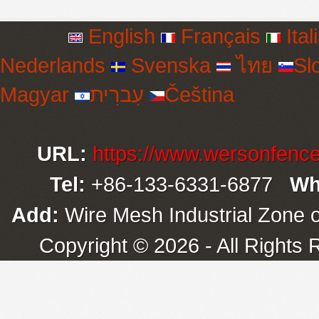
English
Français
Ital
Nederlands
Svenska
ไทย
Sl
Magyar
עִברִית
Čeština
URL:
https://www.wersonfenc
Tel:
+86-133-6331-6877
Wh
Add:
Wire Mesh Industrial Zone o
Copyright © 2026 - All Rights