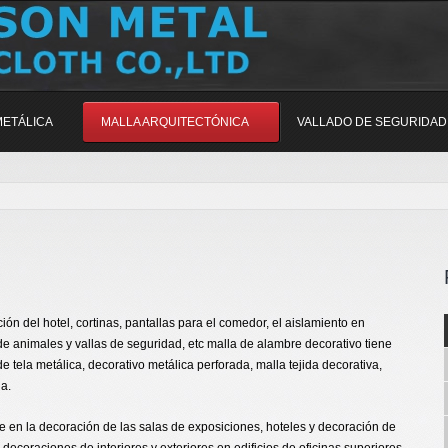
METÁLICA
MALLA ARQUITECTÓNICA
VALLADO DE SEGURIDAD
ión del hotel, cortinas, pantallas para el comedor, el aislamiento en
de animales y vallas de seguridad, etc malla de alambre decorativo tiene
e tela metálica, decorativo metálica perforada, malla tejida decorativa,
ja.
e en la decoración de las salas de exposiciones, hoteles y decoración de
decoraciones de interiores y exteriores en edificios de oficinas superiores,