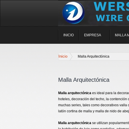
INICIO
EMPRESA
MALLA 
Inicio
Malla Arquitectónica
Malla Arquitectónica
Malla arquitectónica
es ideal para la decorac
hoteles, decoración del techo, la contención 
muchas series, tales como decorativos valla d
latón cortina de malla y malla de nido de abe
Malla arquitectónica
se utilizan popularment
la habitación de lujo como pantallas, ademas 