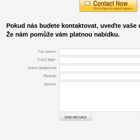
Pokud nás budete kontaktovat, uveďte vaše 
Že nám pomůže vám platnou nabídku.
Tvé Jméno
*
Tvůj E-Mail
*
Jméno Společnosti
Předmět
Zpráva
*