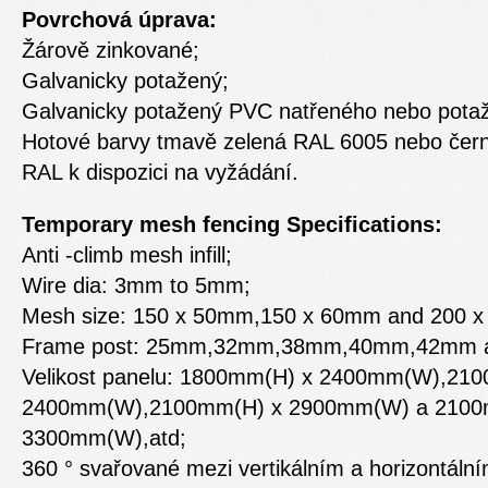
Povrchová úprava:
Žárově zinkované;
Galvanicky potažený;
Galvanicky potažený PVC natřeného nebo pota
Hotové barvy tmavě zelená RAL 6005 nebo čern
RAL k dispozici na vyžádání.
Temporary mesh fencing Specifications:
Anti -climb mesh infill;
Wire dia: 3mm to 5mm;
Mesh size: 150 x 50mm,150 x 60mm and 200 
Frame post: 25mm,32mm,38mm,40mm,42mm 
Velikost panelu: 1800mm(H) x 2400mm(W),21
2400mm(W),2100mm(H) x 2900mm(W) a 2100
3300mm(W),atd;
360 ° svařované mezi vertikálním a horizontáln