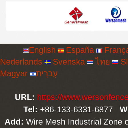
English
España
França
Nederlands
Svenska
ไทย
Sl
Magyar
עִברִית
URL:
https://www.wersonfenc
Tel:
+86-133-6331-6877
W
Add:
Wire Mesh Industrial Zone o