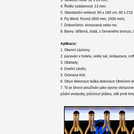
4. Řetěz vzdálenost: 13 mm;
5. Standardní velikost: 90 x 180 cm, 90 x 210
6. Fly Blind: Rovný (900 mm, 1000 mm);
7. Dokončeno: eloxovaná nebo ne;
8. Barvy: stříbrná, zlatá, z červeného bronzu,
Aplikace:
1. Okenní záclony;
2. paraván v hotelu, velký sál, restaurace, cof
3. Obklady;
4. Dveřní závěs;
5. Ochrana Krb;
6. Obuv dekorace taška dekorace Oblečení d
7. To je široce používán jako opony obrazove
půdní vestavby, průchozí plátna, sítě proti hm