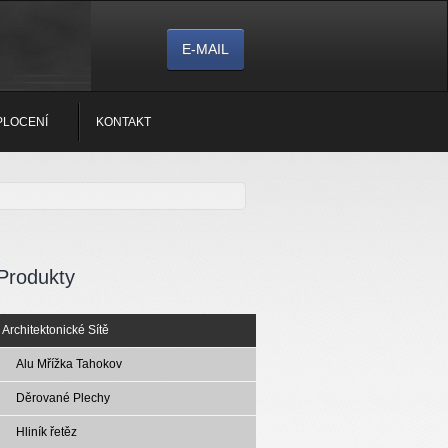
E-MAIL
PLOCENÍ
KONTAKT
Produkty
Architektonické Sítě
Alu Mřížka Tahokov
Děrované Plechy
Hliník řetěz