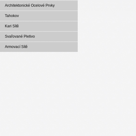
Architektonické Ocelové Prvky
Tahokov
Kari Sítě
Svařované Pletivo
Armovací Sítě