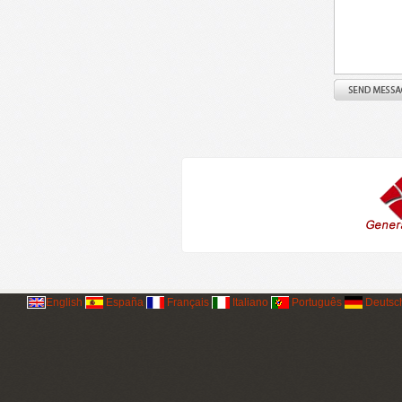
English
España
Français
Italiano
Português
Deutsc