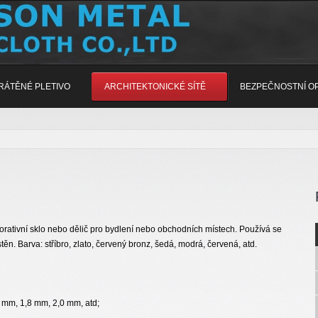
RÁTĚNÉ PLETIVO
ARCHITEKTONICKÉ SÍTĚ
BEZPEČNOSTNÍ O
korativní sklo nebo dělič pro bydlení nebo obchodních místech. Používá se
stěn. Barva: stříbro, zlato, červený bronz, šedá, modrá, červená, atd.
6 mm, 1,8 mm, 2,0 mm, atd;