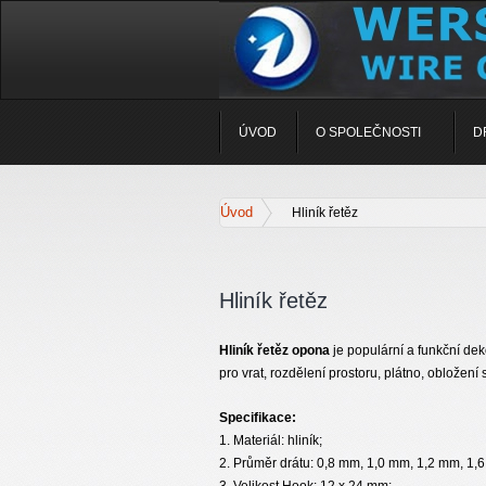
ÚVOD
O SPOLEČNOSTI
D
Úvod
Hliník řetěz
Hliník řetěz
Hliník řetěz opona
je populární a funkční de
pro vrat, rozdělení prostoru, plátno, obložení 
Specifikace:
1. Materiál: hliník;
2. Průměr drátu: 0,8 mm, 1,0 mm, 1,2 mm, 1,
3. Velikost Hook: 12 x 24 mm;