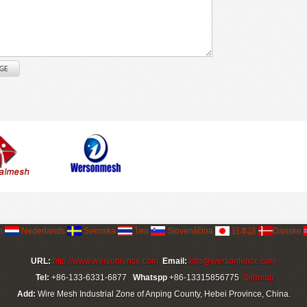
h
Nederlands
Svenska
ไทย
Slovenščina
日本語
Danske
URL:
http://www.wersonfence.com
Email:
info@wersonfence.com
Tel:
+86-133-6331-6877
Whatspp
+86-13315856775
Sitemap
Add:
Wire Mesh Industrial Zone of Anping County, Hebei Province, China.