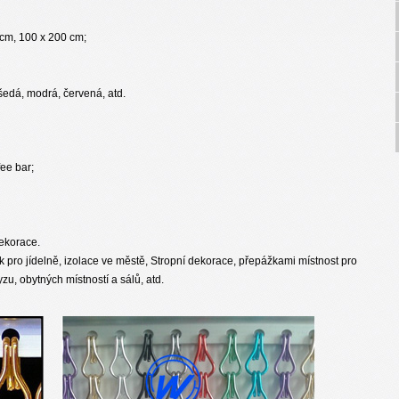
 cm, 100 x 200 cm;
 šedá, modrá, červená, atd.
fee bar;
ekorace.
k pro jídelně, izolace ve městě, Stropní dekorace, přepážkami místnost pro
yzu, obytných místností a sálů, atd.