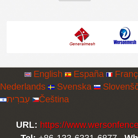
English
España
Franç
Nederlands
Svenska
Slovenšč
עִברִית
Čeština
URL:
https://www.wersonfenc
Tel:
+86-133-6331-6877
Wh