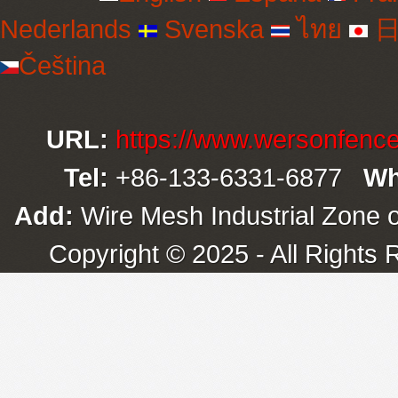
Nederlands
Svenska
ไทย
日
Čeština
URL:
https://www.wersonfenc
Tel:
+86-133-6331-6877
Wh
Add:
Wire Mesh Industrial Zone o
Copyright © 2025 - All Rights