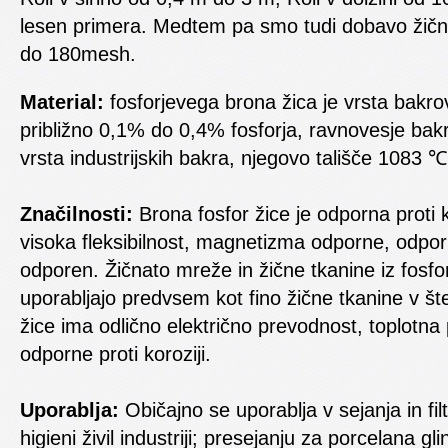
lesen primera. Medtem pa smo tudi dobavo žičn
do 180mesh.
Material:
fosforjevega brona žica je vrsta bakro
približno 0,1% do 0,4% fosforja, ravnovesje bak
vrsta industrijskih bakra, njegovo tališče 1083 ℃
Značilnosti:
Brona fosfor žice je odporna proti k
visoka fleksibilnost, magnetizma odporne, odpor
odporen. Žičnato mreže in žične tkanine iz fosfo
uporabljajo predvsem kot fino žične tkanine v š
žice ima odlično električno prevodnost, toplotna p
odporne proti koroziji.
Uporablja:
Običajno se uporablja v sejanja in fil
higieni živil industriji; presejanju za porcelana gli