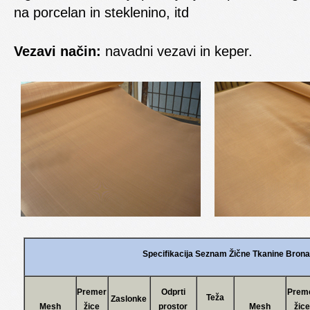
na porcelan in steklenino, itd
Vezavi način:
navadni vezavi in keper.
Specifikacija Seznam Žične Tkanine Brona
Premer
Odprti
Prem
Teža
Zaslonke
Mesh
žice
prostor
Mesh
žice