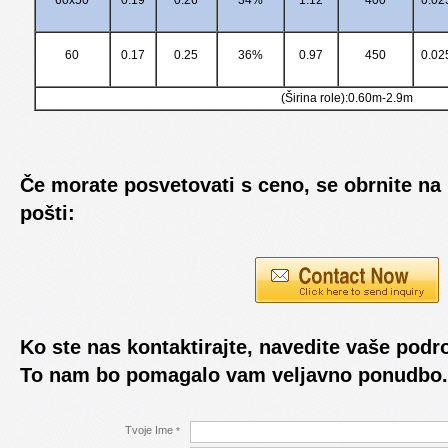
60
0.17
0.25
36%
0.97
450
0.02
(Širina role):0.60m-2.9m
Če morate posvetovati s ceno, se obrnite na 
pošti:
Ko ste nas kontaktirajte, navedite vaše podr
To nam bo pomagalo vam veljavno ponudbo.
Tvoje Ime
*