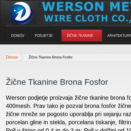
DOMOV
PODJETJE
ŽIČNE TKANINE
ARHITEKTUR
Domov
Žične Tkanine Brona Fosfor
Žične Tkanine Brona Fosfor
Werson podjetje proizvaja žične tkanine brona f
400mesh. Prav tako je pozval brona fosfor žične
žične mreže se pogosto uporablja pri sejanju raz
porcelan gline in stekla, porcelana tiskanje, filtri
Roll v širino od 0,4 m do 3 m; Roll v dolžini od