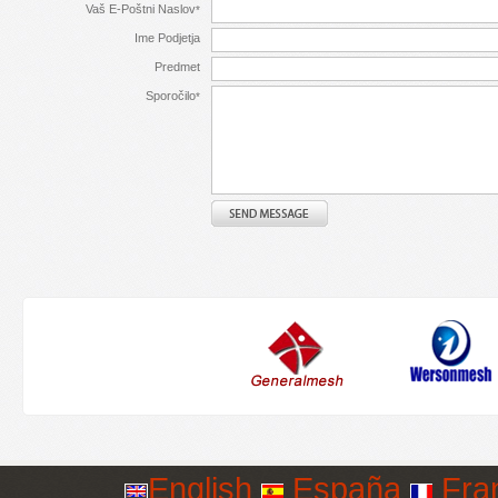
Vaš E-Poštni Naslov
*
Ime Podjetja
Predmet
Sporočilo
*
English
España
Fra