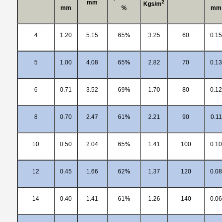
mm
2
Kgs/m
mm
%
mm
4
1.20
5.15
65%
3.25
60
0.15
5
1.00
4.08
65%
2.82
70
0.13
6
0.71
3.52
69%
1.70
80
0.12
8
0.70
2.47
61%
2.21
90
0.11
10
0.50
2.04
65%
1.41
100
0.10
12
0.45
1.66
62%
1.37
120
0.08
14
0.40
1.41
61%
1.26
140
0.06