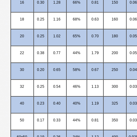
16
0.30
1.28
66%
0.81
150
0.06
18
0.25
1.16
68%
0.63
160
0.06
20
0.25
1.02
65%
0.70
180
0.05
22
0.38
0.77
44%
1.79
200
0.05
30
0.20
0.65
58%
0.67
250
0.04
32
0.25
0.54
46%
1.13
300
0.03
40
0.23
0.40
40%
1.19
325
0.03
50
0.17
0.33
44%
0.81
350
0.03
60x50
0.19
0.26
34%
1.12
400
0.02