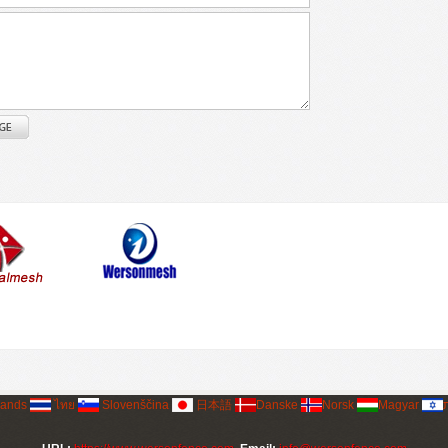
lands
ไทย
Slovenščina
日本語
Danske
Norsk
Magyar
ת