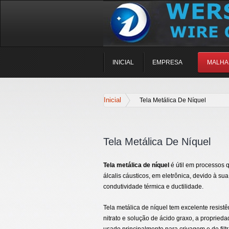
INICIAL
EMPRESA
MALHA
Inicial
Tela Metálica De Níquel
Tela Metálica De Níquel
Tela metálica de níquel
é útil em processos 
álcalis cáusticos, em eletrônica, devido à sua
condutividade térmica e ductilidade.
Tela metálica de níquel tem excelente resistê
nitrato e solução de ácido graxo, a proprieda
usado principalmente para crivagem e de filt