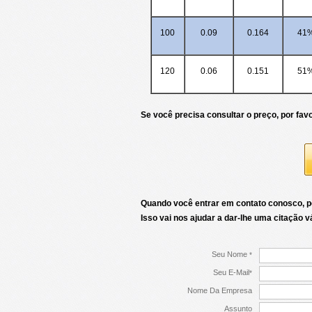
100
0.09
0.164
41
120
0.06
0.151
51
Se você precisa consultar o preço, por fav
Quando você entrar em contato conosco, po
Isso vai nos ajudar a dar-lhe uma citação vá
Seu Nome
*
Seu E-Mail
*
Nome Da Empresa
Assunto