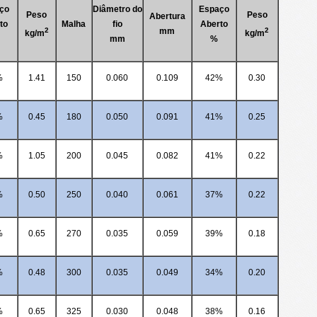
ço
Diâmetro do
Espaço
Peso
Peso
Abertura
to
Malha
fio
Aberto
2
mm
2
kg/m
kg/m
mm
%
%
1.41
150
0.060
0.109
42%
0.30
%
0.45
180
0.050
0.091
41%
0.25
%
1.05
200
0.045
0.082
41%
0.22
%
0.50
250
0.040
0.061
37%
0.22
%
0.65
270
0.035
0.059
39%
0.18
%
0.48
300
0.035
0.049
34%
0.20
%
0.65
325
0.030
0.048
38%
0.16