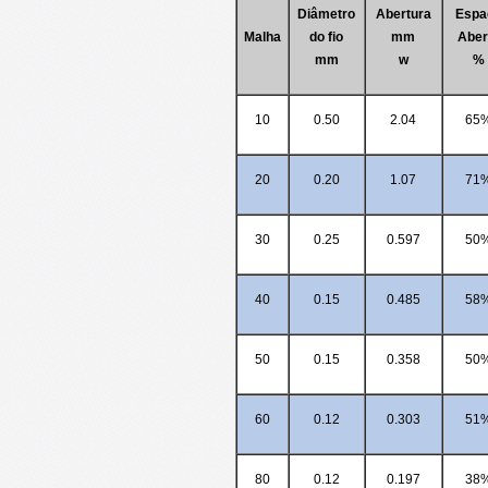
Diâmetro
Abertura
Espa
Malha
do fio
mm
Aber
mm
w
%
10
0.50
2.04
65
20
0.20
1.07
71
30
0.25
0.597
50
40
0.15
0.485
58
50
0.15
0.358
50
60
0.12
0.303
51
80
0.12
0.197
38