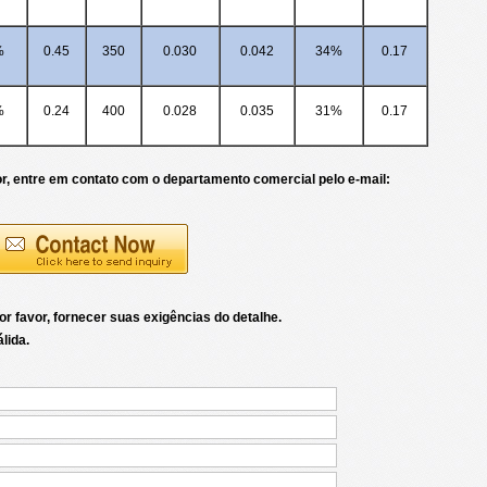
%
0.45
350
0.030
0.042
34%
0.17
%
0.24
400
0.028
0.035
31%
0.17
or, entre em contato com o departamento comercial pelo e-mail:
r favor, fornecer suas exigências do detalhe.
lida.