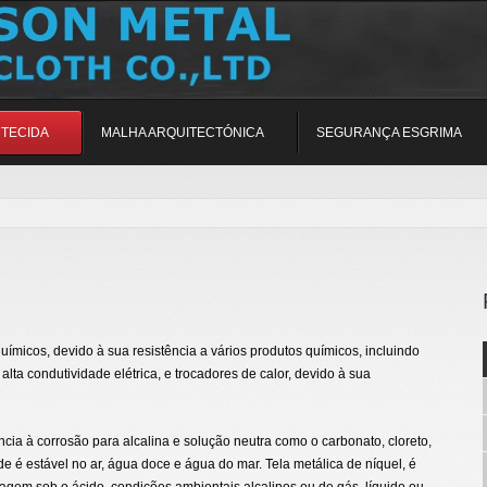
 TECIDA
MALHA ARQUITECTÓNICA
SEGURANÇA ESGRIMA
químicos, devido à sua resistência a vários produtos químicos, incluindo
 alta condutividade elétrica, e trocadores de calor, devido à sua
ncia à corrosão para alcalina e solução neutra como o carbonato, cloreto,
de é estável no ar, água doce e água do mar. Tela metálica de níquel, é
ragem sob o ácido, condições ambientais alcalinos ou de gás, líquido ou