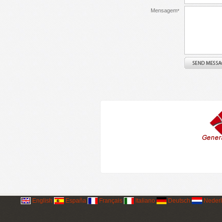
Mensagem
*
English
España
Français
Italiano
Deutsch
Neder