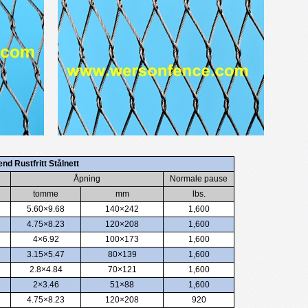
end Rustfritt Stålnett
Åpning
Normale pause
tomme
mm
lbs.
5.60×9.68
140×242
1,600
4.75×8.23
120×208
1,600
4×6.92
100×173
1,600
3.15×5.47
80×139
1,600
2.8×4.84
70×121
1,600
2×3.46
51×88
1,600
4.75×8.23
120×208
920