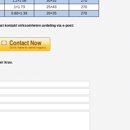
1.2×2.08
30×52
270
1×1.73
25×43
270
0.80×1.39
20×35
270
gst kontakt virksomheten avdeling via e-post:
er krav.