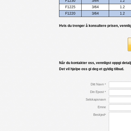
F1230
3/64
1.2
F1225
3/64
1.2
F1220
3/64
1.2
Hvis du trenger å konsultere prisen, vennli
Når du kontakter oss, vennligst oppgi detalj
Det vil hjelpe oss gi deg et gyldig tilbud.
Ditt Navn
*
Din Epost
*
Selskapsnavn
Emne
Beskjed
*