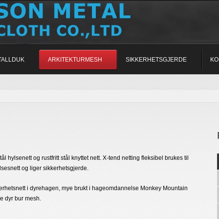
TALLDUK
ARKITEKTURMESH
SIKKERHETSGJERDE
KO
stål hylsenett og rustfritt stål knyttet nett. X-tend netting fleksibel brukes til
elsesnett og liger sikkerhetsgjerde.
kkerhetsnett i dyrehagen, mye brukt i hageomdannelse Monkey Mountain
ore dyr bur mesh.