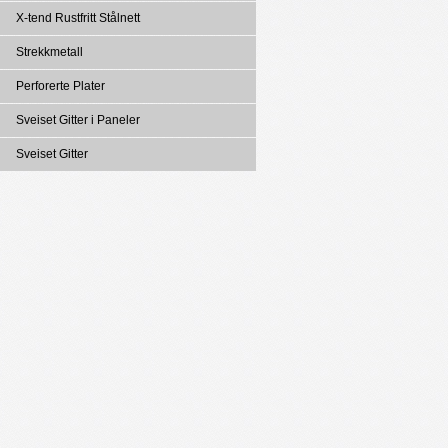
X-tend Rustfritt Stålnett
Strekkmetall
Perforerte Plater
Sveiset Gitter i Paneler
Sveiset Gitter