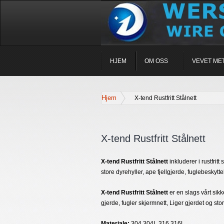
HJEM
OM OSS
VEVET ME
Hjem
X-tend Rustfritt Stålnett
X-tend Rustfritt Stålnett
X-tend Rustfritt Stålnett
inkluderer i rustfritt 
store dyrehyller, ape fjellgjerde, fuglebeskytt
X-tend Rustfritt Stålnett
er en slags vårt si
gjerde, fugler skjermnett, Liger gjerdet og st
Materiale:
304,304L,316,316L