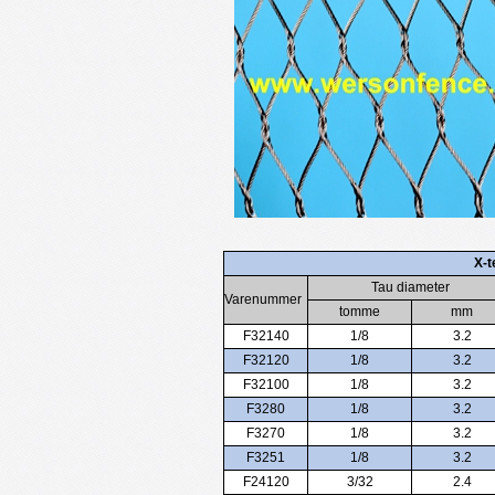
X-t
Tau diameter
Varenummer
tomme
mm
F32140
1/8
3.2
F32120
1/8
3.2
F32100
1/8
3.2
F3280
1/8
3.2
F3270
1/8
3.2
F3251
1/8
3.2
F24120
3/32
2.4