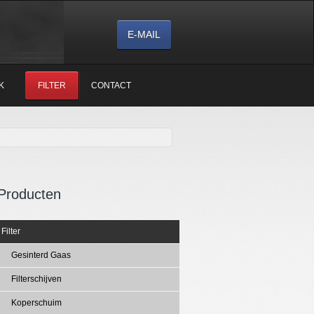
E-MAIL
K
FILTER
CONTACT
Producten
Filter
Gesinterd Gaas
Filterschijven
Koperschuim