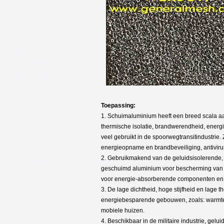
Toepassing:
1. Schuimaluminium heeft een breed scala aan
thermische isolatie, brandwerendheid, energ
veel gebruikt in de spoorwegtransitindustrie.
energieopname en brandbeveiliging, antivi
2. Gebruikmakend van de geluidsisolerende
geschuimd aluminium voor bescherming van he
voor energie-absorberende componenten en
3. De lage dichtheid, hoge stijfheid en lage
energiebesparende gebouwen, zoals: warmt
mobiele huizen.
4. Beschikbaar in de militaire industrie, ge