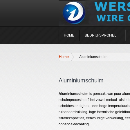
HOME
BEDRIJFSPROFIEL
Home
Aluminiumschuim
Aluminiumschuim
Aluminiumschuim
is gemaakt van puur alum
schuimproces heeft het zowel metaal- als bub
schokbestendigheid, een hoge temperatuurbe
ruisonderdrukking, lage thermische geleidba
filtratiecapaciteit, eenvoudige verwerking, e
oppervlaktecoating.