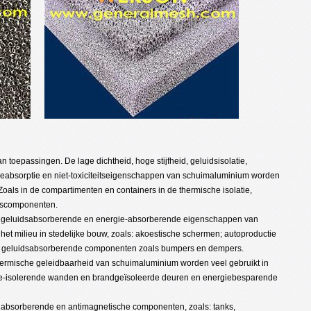
 toepassingen. De lage dichtheid, hoge stijfheid, geluidsisolatie,
ieabsorptie en niet-toxiciteitseigenschappen van schuimaluminium worden
 Zoals in de compartimenten en containers in de thermische isolatie,
ruscomponenten.
, geluidsabsorberende en energie-absorberende eigenschappen van
t milieu in stedelijke bouw, zoals: akoestische schermen; autoproductie
 geluidsabsorberende componenten zoals bumpers en dempers.
 thermische geleidbaarheid van schuimaluminium worden veel gebruikt in
e-isolerende wanden en brandgeïsoleerde deuren en energiebesparende
luidabsorberende en antimagnetische componenten, zoals: tanks,