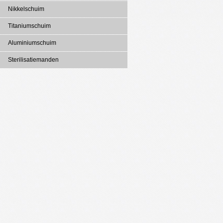
Nikkelschuim
Titaniumschuim
Aluminiumschuim
Sterilisatiemanden