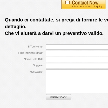
Quando ci contattate, si prega di fornire le v
dettaglio.
Che vi aiuterà a darvi un preventivo valido.
Il Tuo Nome
*
Il Tuo Indirizzo Email
*
Nome Della Ditta
Soggetto
Messaggio
*