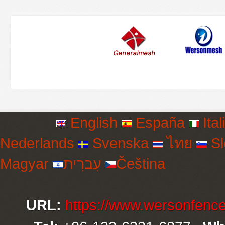
English
España
Ital
Nederlands
Svenska
ไทย
Sl
Magyar
עִברִית
Čeština
URL:
https://www.wersonfenc